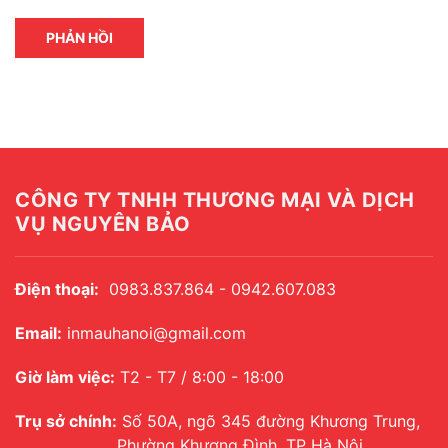
PHẢN HỒI
CÔNG TY TNHH THƯƠNG MẠI VÀ DỊCH
VỤ NGUYÊN BẢO
Điện thoại:
0983.837.864 - 0942.607.083
Email:
inmauhanoi@gmail.com
Giờ làm việc:
T2 - T7 / 8:00 - 18:00
Trụ sở chính:
Số 50A, ngõ 345 đường Khương Trung,
Phường Khương Đình, TP Hà Nội