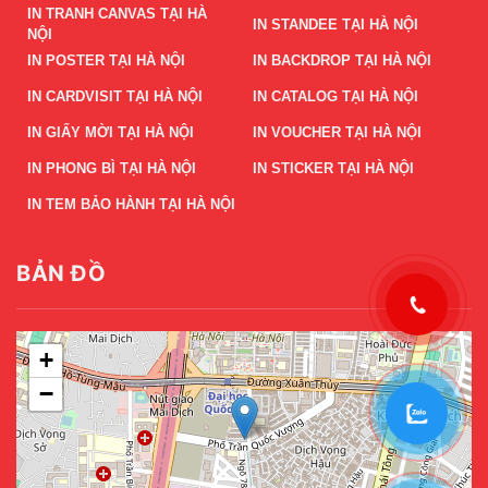
IN TRANH CANVAS TẠI HÀ
IN STANDEE TẠI HÀ NỘI
NỘI
IN POSTER TẠI HÀ NỘI
IN BACKDROP TẠI HÀ NỘI
IN CARDVISIT TẠI HÀ NỘI
IN CATALOG TẠI HÀ NỘI
IN GIẤY MỜI TẠI HÀ NỘI
IN VOUCHER TẠI HÀ NỘI
IN PHONG BÌ TẠI HÀ NỘI
IN STICKER TẠI HÀ NỘI
IN TEM BẢO HÀNH TẠI HÀ NỘI
BẢN ĐỒ
+
−