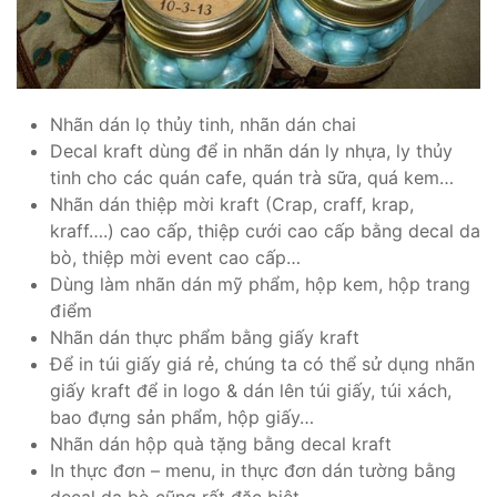
Nhãn dán lọ thủy tinh, nhãn dán chai
Decal kraft dùng để in nhãn dán ly nhựa, ly thủy
tinh cho các quán cafe, quán trà sữa, quá kem…
Nhãn dán thiệp mời kraft (Crap, craff, krap,
kraff….) cao cấp, thiệp cưới cao cấp bằng decal da
bò, thiệp mời event cao cấp…
Dùng làm nhãn dán mỹ phẩm, hộp kem, hộp trang
điểm
Nhãn dán thực phẩm bằng giấy kraft
Để in túi giấy giá rẻ, chúng ta có thể sử dụng nhãn
giấy kraft để in logo & dán lên túi giấy, túi xách,
bao đựng sản phẩm, hộp giấy…
Nhãn dán hộp quà tặng bằng decal kraft
In thực đơn – menu, in thực đơn dán tường bằng
decal da bò cũng rất đặc biệt.