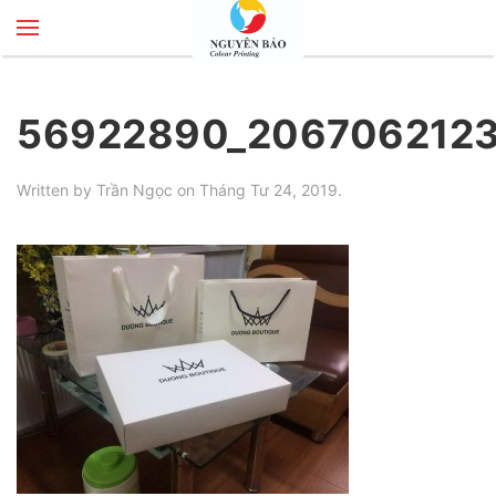
Skip to main content
56922890_206706212
Written by
Trần Ngọc
on
Tháng Tư 24, 2019
.