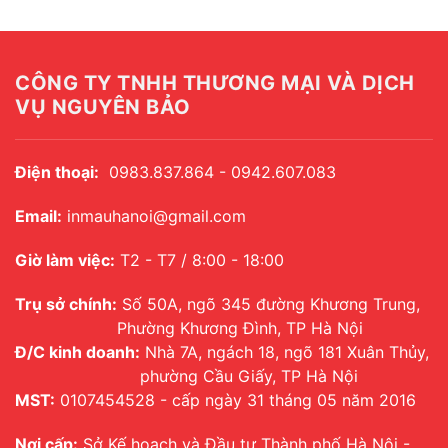
CÔNG TY TNHH THƯƠNG MẠI VÀ DỊCH
VỤ NGUYÊN BẢO
Điện thoại:
0983.837.864 - 0942.607.083
Email:
inmauhanoi@gmail.com
Giờ làm việc:
T2 - T7 / 8:00 - 18:00
Trụ sở chính:
Số 50A, ngõ 345 đường Khương Trung,
Phường Khương Đình, TP Hà Nội
Đ/C kinh doanh:
Nhà 7A, ngách 18, ngõ 181 Xuân Thủy,
phường Cầu Giấy, TP Hà Nội
MST:
0107454528 - cấp ngày 31 tháng 05 năm 2016
Nơi cấp:
Sở Kế hoạch và Đầu tư Thành phố Hà Nội -