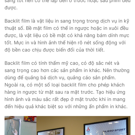
sáng tốt nên có thể lắp đèn ở trước hoặc sau phim đều
được.
Backlit film là vật liệu in sang trọng trong dịch vụ in kỹ
thuật số. Bề mặt film có thể in ngược hoặc in xuôi đều
được, là vật liệu có bề mặt có khả năng bám dính mực
tốt. Mực in và hình ảnh thể hiện rõ nét sống động với
độ bền cao chịu được biến đổi của thời tiết.
Backlit film có tính thẩm mỹ cao, có độ sắc nét và
sang trọng cao hơn các sản phẩm in khác. Nên thường
dùng để quảng bá dịch vụ, quảng cáo sản phẩm.
Ngoài ra, có một số loại backlit film cho phép khách
hàng in ngược từ mặt sau ra mặt trước. Tạo hiệu ứng
hình ảnh và màu sắc rất đẹp ở mặt trước khi in mang
đến hiệu quả khác biệt so với những ấn phẩm in khác.