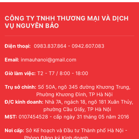
CÔNG TY TNHH THƯƠNG MẠI VÀ DỊCH
VỤ NGUYÊN BẢO
Điện thoại:
0983.837.864 - 0942.607.083
Email:
inmauhanoi@gmail.com
Giờ làm việc:
T2 - T7 / 8:00 - 18:00
Trụ sở chính:
Số 50A, ngõ 345 đường Khương Trung,
Phường Khương Đình, TP Hà Nội
Đ/C kinh doanh:
Nhà 7A, ngách 18, ngõ 181 Xuân Thủy,
phường Cầu Giấy, TP Hà Nội
MST:
0107454528 - cấp ngày 31 tháng 05 năm 2016
Nơi cấp:
Sở Kế hoạch và Đầu tư Thành phố Hà Nội -
Phòng Đăng ký Kinh doanh