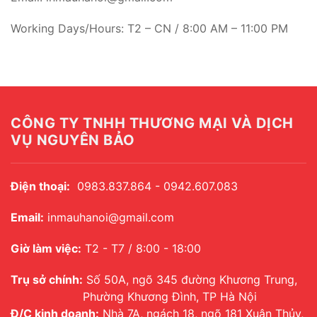
Working Days/Hours: T2 – CN / 8:00 AM – 11:00 PM
CÔNG TY TNHH THƯƠNG MẠI VÀ DỊCH
VỤ NGUYÊN BẢO
Điện thoại:
0983.837.864 - 0942.607.083
Email:
inmauhanoi@gmail.com
Giờ làm việc:
T2 - T7 / 8:00 - 18:00
Trụ sở chính:
Số 50A, ngõ 345 đường Khương Trung,
Phường Khương Đình, TP Hà Nội
Đ/C kinh doanh:
Nhà 7A, ngách 18, ngõ 181 Xuân Thủy,