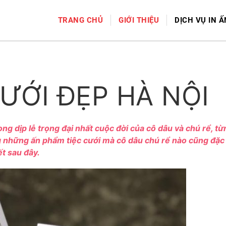
TRANG CHỦ
GIỚI THIỆU
DỊCH VỤ IN Ấ
CƯỚI ĐẸP HÀ NỘI
ng dịp lễ trọng đại nhất cuộc đời của cô dâu và chú rể, từ
ng những ấn phẩm tiệc cưới mà cô dâu chú rể nào cũng đặc
ết sau đây.