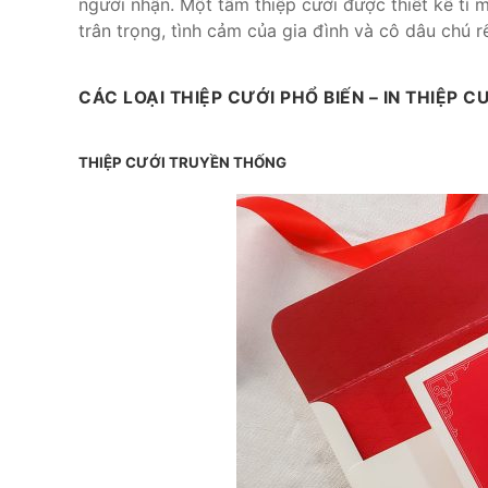
người nhận. Một tấm thiệp cưới được thiết kế tỉ m
trân trọng, tình cảm của gia đình và cô dâu chú 
CÁC LOẠI THIỆP CƯỚI PHỔ BIẾN – IN THIỆP C
THIỆP CƯỚI TRUYỀN THỐNG