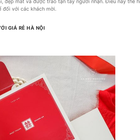
ỉ, đẹp mắt và được trao tận tay người nhận. Điều này thể h
rể đối với các khách mời.
ƯỚI GIÁ RẺ HÀ NỘI