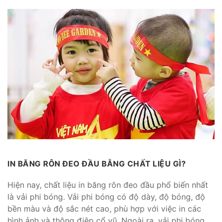
IN BĂNG RÔN ĐEO ĐẦU BẰNG CHẤT LIỆU GÌ?
Hiện nay, chất liệu in băng rôn đeo đầu phổ biến nhất
là vải phi bóng. Vải phi bóng có độ dày, độ bóng, độ
bền màu và độ sắc nét cao, phù hợp với việc in các
hình ảnh và thông điệp cổ vũ. Ngoài ra, vải phi bóng