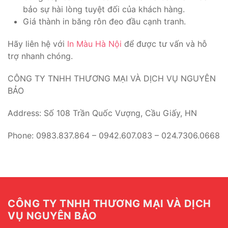
bảo sự hài lòng tuyệt đối của khách hàng.
Giá thành in băng rôn đeo đầu cạnh tranh.
Hãy liên hệ với
In Màu Hà Nội
để được tư vấn và hỗ
trợ nhanh chóng.
CÔNG TY TNHH THƯƠNG MẠI VÀ DỊCH VỤ NGUYÊN
BẢO
Address: Số 108 Trần Quốc Vượng, Cầu Giấy, HN
Phone: 0983.837.864 – 0942.607.083 – 024.7306.0668
CÔNG TY TNHH THƯƠNG MẠI VÀ DỊCH
VỤ NGUYÊN BẢO