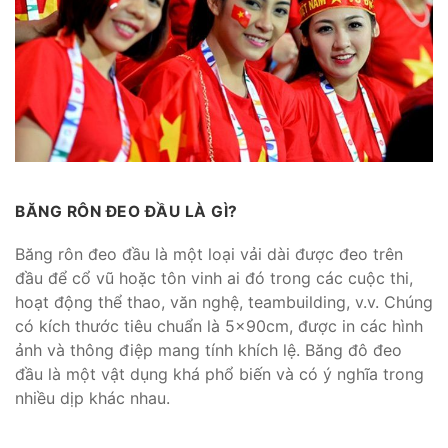
BĂNG RÔN ĐEO ĐẦU LÀ GÌ?
Băng rôn đeo đầu là một loại vải dài được đeo trên
đầu để cổ vũ hoặc tôn vinh ai đó trong các cuộc thi,
hoạt động thể thao, văn nghệ, teambuilding, v.v. Chúng
có kích thước tiêu chuẩn là 5x90cm, được in các hình
ảnh và thông điệp mang tính khích lệ. Băng đô đeo
đầu là một vật dụng khá phổ biến và có ý nghĩa trong
nhiều dịp khác nhau.