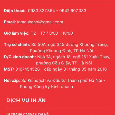
Điện thoại:
0983.837.864 - 0942.607.083
Email:
inmauhanoi@gmail.com
Giờ làm việc:
T2 - T7 / 8:00 - 18:00
Trụ sở chính:
Số 50A, ngõ 345 đường Khương Trung,
Phường Khương Đình, TP Hà Nội
Đ/C kinh doanh:
Nhà 7A, ngách 18, ngõ 181 Xuân Thủy,
phường Cầu Giấy, TP Hà Nội
MST:
0107454528 - cấp ngày 31 tháng 05 năm 2016
Nơi cấp:
Sở Kế hoạch và Đầu tư Thành phố Hà Nội -
Phòng Đăng ký Kinh doanh
DỊCH VỤ IN ẤN
IN TRANH CANVAS TẠI HÀ