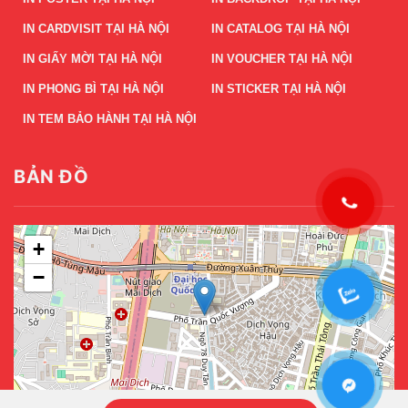
IN CARDVISIT TẠI HÀ NỘI
IN CATALOG TẠI HÀ NỘI
IN GIẤY MỜI TẠI HÀ NỘI
IN VOUCHER TẠI HÀ NỘI
IN PHONG BÌ TẠI HÀ NỘI
IN STICKER TẠI HÀ NỘI
IN TEM BẢO HÀNH TẠI HÀ NỘI
BẢN ĐỒ
+
−
Leaflet
|
©
OpenStreetMap