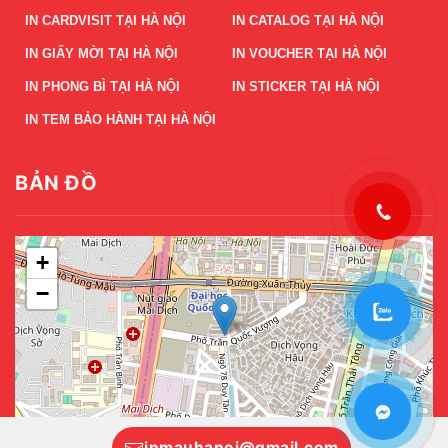
IN CARDVISIT TẠI HÀ NỘI
IN CATALOG TẠI HÀ NỘI
IN GIẤY MỜI TẠI HÀ NỘI
IN VOUCHER TẠI HÀ NỘI
IN PHONG BÌ TẠI HÀ NỘI
IN STICKER TẠI HÀ NỘI
IN TEM BẢO HÀNH TẠI HÀ NỘI
BẢN ĐỒ
+
−
Leaflet
|
©
OpenStreetMap
inmauhanoi@gmail.com