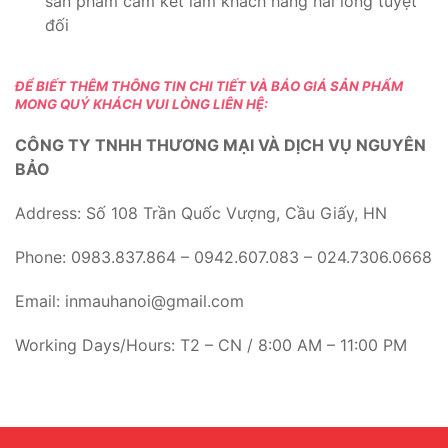
sản phẩm cam kết làm khách hàng hài lòng tuyệt
đối
ĐỂ BIẾT THÊM THÔNG TIN CHI TIẾT VÀ BÁO GIÁ SẢN PHẨM
MONG QUÝ KHÁCH VUI LÒNG LIÊN HỆ:
CÔNG TY TNHH THƯƠNG MẠI VÀ DỊCH VỤ NGUYÊN
BẢO
Address: Số 108 Trần Quốc Vượng, Cầu Giấy, HN
Phone: 0983.837.864 – 0942.607.083 – 024.7306.0668
Email: inmauhanoi@gmail.com
Working Days/Hours: T2 – CN / 8:00 AM – 11:00 PM