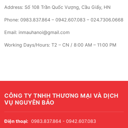
Address: Số 108 Trần Quốc Vượng, Cầu Giấy, HN
Phone: 0983.837.864 – 0942.607.083 – 024.7306.0668
Email: inmauhanoi@gmail.com
Working Days/Hours: T2 – CN / 8:00 AM – 11:00 PM
CÔNG TY TNHH THƯƠNG MẠI VÀ DỊCH
VỤ NGUYÊN BẢO
Điện thoại:
0983.837.864 - 0942.607.083