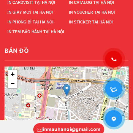
IN CARDVISIT TẠI HÀ NỘI
IN CATALOG TẠI HÀ NỘI
IN GIẤY MỜI TẠI HÀ NỘI
IN VOUCHER TẠI HÀ NỘI
IN PHONG BÌ TẠI HÀ NỘI
IN STICKER TẠI HÀ NỘI
IN TEM BẢO HÀNH TẠI HÀ NỘI
BẢN ĐỒ
+
−
Leaflet
|
©
OpenStreetMap
inmauhanoi@gmail.com