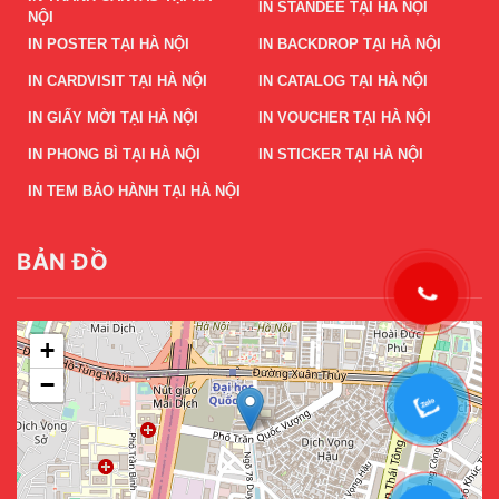
IN STANDEE TẠI HÀ NỘI
NỘI
IN POSTER TẠI HÀ NỘI
IN BACKDROP TẠI HÀ NỘI
IN CARDVISIT TẠI HÀ NỘI
IN CATALOG TẠI HÀ NỘI
IN GIẤY MỜI TẠI HÀ NỘI
IN VOUCHER TẠI HÀ NỘI
IN PHONG BÌ TẠI HÀ NỘI
IN STICKER TẠI HÀ NỘI
IN TEM BẢO HÀNH TẠI HÀ NỘI
BẢN ĐỒ
+
−