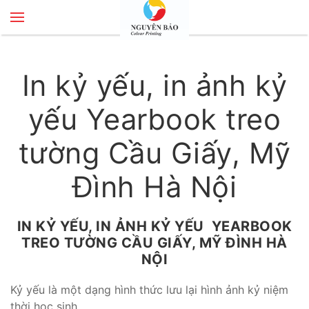
Skip to main content
In kỷ yếu, in ảnh kỷ
yếu Yearbook treo
tường Cầu Giấy, Mỹ
Đình Hà Nội
IN KỶ YẾU, IN ẢNH KỶ YẾU YEARBOOK
TREO TƯỜNG CẦU GIẤY, MỸ ĐÌNH HÀ
NỘI
Kỷ yếu là một dạng hình thức lưu lại hình ảnh kỷ niệm
thời học sinh