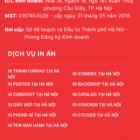
Đ/C kinh doanh:
Nhà 7A, ngách 18, ngõ 181 Xuân Thủy,
phường Cầu Giấy, TP Hà Nội
MST:
0107454528 - cấp ngày 31 tháng 05 năm 2016
Nơi cấp:
Sở Kế hoạch và Đầu tư Thành phố Hà Nội -
Phòng Đăng ký Kinh doanh
DỊCH VỤ IN ẤN
IN TRANH CANVAS TẠI HÀ
IN STANDEE TẠI HÀ NỘI
NỘI
IN POSTER TẠI HÀ NỘI
IN BACKDROP TẠI HÀ NỘI
IN CARDVISIT TẠI HÀ NỘI
IN CATALOG TẠI HÀ NỘI
IN GIẤY MỜI TẠI HÀ NỘI
IN VOUCHER TẠI HÀ NỘI
IN PHONG BÌ TẠI HÀ NỘI
IN STICKER TẠI HÀ NỘI
IN TEM BẢO HÀNH TẠI HÀ NỘI