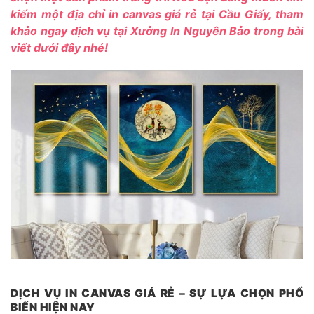
kiếm một địa chỉ in canvas giá rẻ tại Cầu Giấy, tham
khảo ngay dịch vụ tại
Xưởng In Nguyên Bảo
trong bài
viết dưới đây nhé!
DỊCH VỤ IN CANVAS GIÁ RẺ – SỰ LỰA CHỌN PHỔ
BIẾN HIỆN NAY