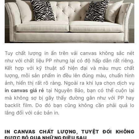
Tuy chất lượng in ấn trên vải canvas không sắc nét
như với chất liệu PP nhưng lại có độ hấp dẫn rất riêng.
Kết hợp với kỹ thuật số hiện đại và màu mực chất
lượng, mỗi sản phẩm in đều lên đúng màu, chuẩn hình
ảnh, hiển thị rất rõ ràng. Ngoài ra khi lựa chọn dịch vụ
in canvas giá rẻ
tại Nguyên Bảo, bạn có thể cuộn lại
mà không sợ bị gãy thấy đường gân như với PP hay
backlit film. Do đó bạn cũng không cần phải quá lo
lắng đối với các bản in.
IN CANVAS CHẤT LƯỢNG, TUYỆT ĐỐI KHÔNG
ĐƯỢC BỎ QUA NHỮNG ĐIỀU SAU