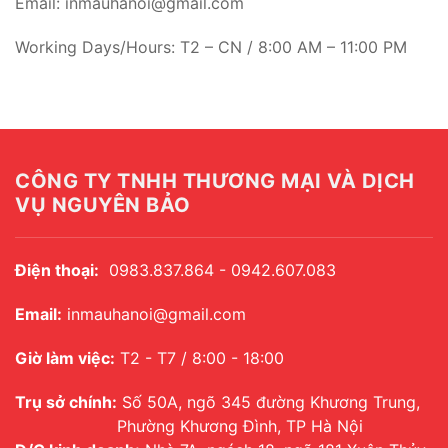
Email: inmauhanoi@gmail.com
Working Days/Hours: T2 – CN / 8:00 AM – 11:00 PM
CÔNG TY TNHH THƯƠNG MẠI VÀ DỊCH
VỤ NGUYÊN BẢO
Điện thoại:
0983.837.864 - 0942.607.083
Email:
inmauhanoi@gmail.com
Giờ làm việc:
T2 - T7 / 8:00 - 18:00
Trụ sở chính:
Số 50A, ngõ 345 đường Khương Trung,
Phường Khương Đình, TP Hà Nội