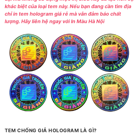
khác biệt của loại tem này. Nếu bạn đang cần tìm địa
chỉ in tem hologram giá rẻ mà vẫn đảm báo chất
lượng. Hãy liên hệ ngay với
In Màu Hà Nội
TEM CHỐNG GIẢ HOLOGRAM LÀ GÌ?