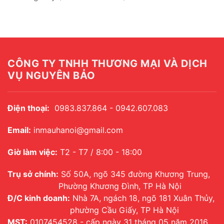
CÔNG TY TNHH THƯƠNG MẠI VÀ DỊCH
VỤ NGUYÊN BẢO
Điện thoại:
0983.837.864 - 0942.607.083
Email:
inmauhanoi@gmail.com
Giờ làm việc:
T2 - T7 / 8:00 - 18:00
Trụ sở chính:
Số 50A, ngõ 345 đường Khương Trung,
Phường Khương Đình, TP Hà Nội
Đ/C kinh doanh:
Nhà 7A, ngách 18, ngõ 181 Xuân Thủy,
phường Cầu Giấy, TP Hà Nội
MST:
0107454528 - cấp ngày 31 tháng 05 năm 2016